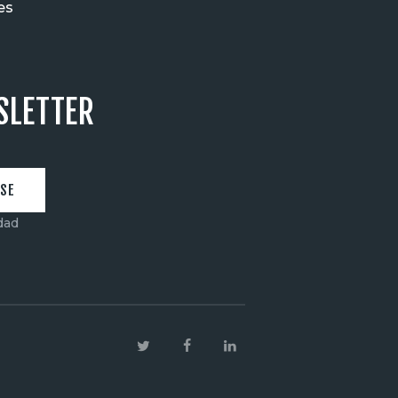
es
SLETTER
idad