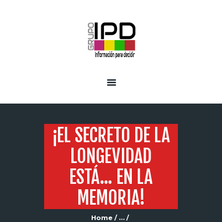
INICIO
SERVICIOS
¡EL SECRETO DE LA
LONGEVIDAD
ESTÁ… EN LA
MEMORIA!
Home
...