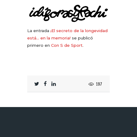
La entrada
¡El secreto de la longevidad
está… en la memoria!
se publicó
primero en
Con S de Sport
.
197