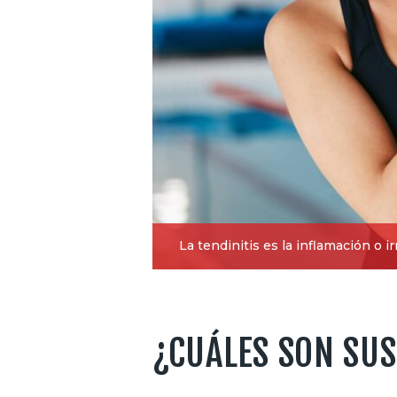
La tendinitis es la inflamación o i
¿CUÁLES SON SU