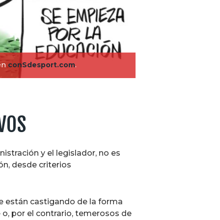
 en
conSdesport.com
.
IVOS
stración y el legislador, no es
n, desde criterios
se están castigando de la forma
, por el contrario, temerosos de