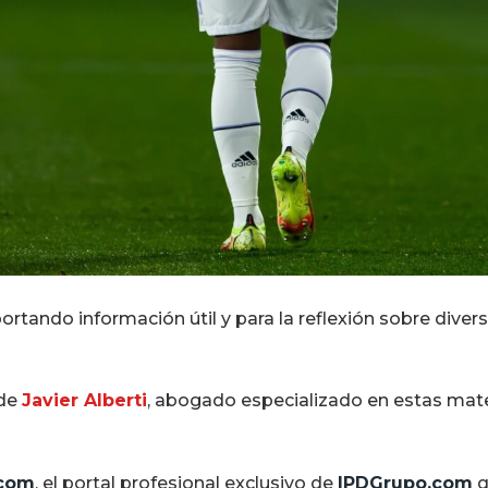
rtando información útil y para la reflexión sobre diver
 de
Javier Alberti
, abogado especializado en estas mater
.com
, el portal profesional exclusivo de
IPDGrupo.com
q