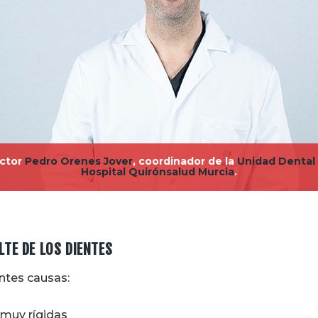
ctor
Pedro Orenes Jover
, coordinador de la
Unidad Dental
Hospital Quirónsalud Murcia
.
LTE DE LOS DIENTES
ntes causas:
 muy rígidas