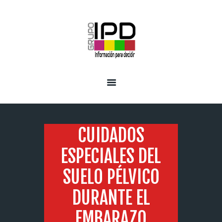
INICIO
SERVICIOS
CUIDADOS
ESPECIALES DEL
SUELO PÉLVICO
DURANTE EL
EMBARAZO