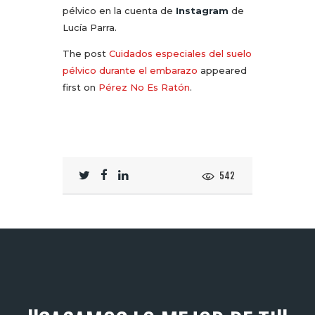
pélvico en la cuenta de
Instagram
de
Lucía Parra.
The post
Cuidados especiales del suelo
pélvico durante el embarazo
appeared
first on
Pérez No Es Ratón
.
542