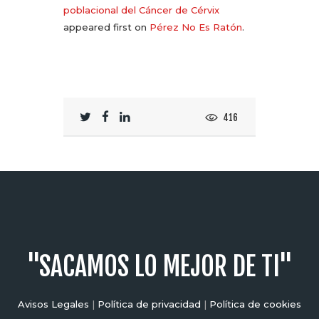
poblacional del Cáncer de Cérvix
appeared first on
Pérez No Es Ratón
.
416
"SACAMOS LO MEJOR DE TI"
Avisos Legales
|
Política de privacidad
|
Política de cookies