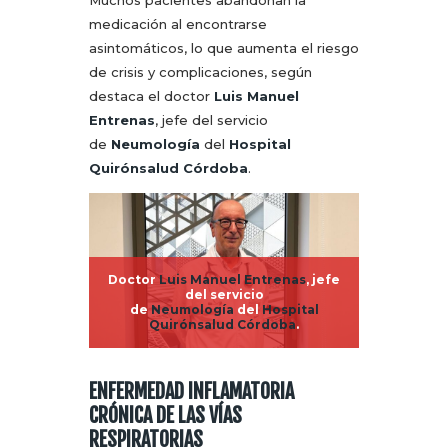
Muchos pacientes abandonan la
medicación al encontrarse
asintomáticos, lo que aumenta el riesgo
de crisis y complicaciones, según
destaca el doctor
Luis Manuel
Entrenas
, jefe del servicio
de
Neumología
del
Hospital
Quirónsalud Córdoba
.
Doctor
Luis Manuel Entrenas
, jefe
del servicio
de
Neumología
del
Hospital
Quirónsalud Córdoba
.
ENFERMEDAD INFLAMATORIA
CRÓNICA DE LAS VÍAS
RESPIRATORIAS