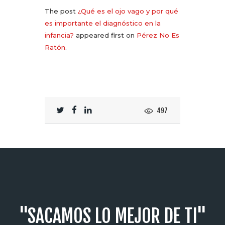
The post
¿Qué es el ojo vago y por qué
es importante el diagnóstico en la
infancia?
appeared first on
Pérez No Es
Ratón
.
497
"SACAMOS LO MEJOR DE TI"