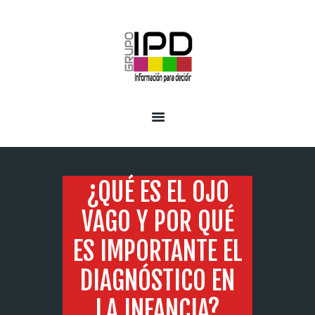
INICIO
SERVICIOS
¿QUÉ ES EL OJO
VAGO Y POR QUÉ
ES IMPORTANTE EL
DIAGNÓSTICO EN
LA INFANCIA?