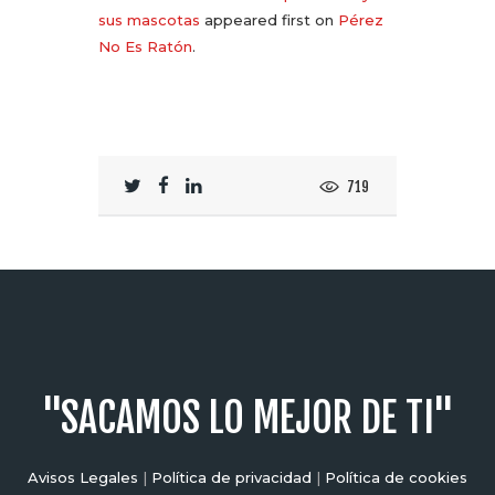
sus mascotas
appeared first on
Pérez
No Es Ratón
.
719
"SACAMOS LO MEJOR DE TI"
Avisos Legales
|
Política de privacidad
|
Política de cookies