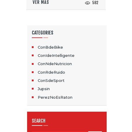
VER MÁS
582
CATEGORIES
ConBdeBike
ConIdeIntelligente
ConNdeNutricion
ConRdeRuido
ConSdeSport
Jupsin
PerezNoEsRaton
SEARCH