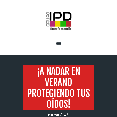
INICIO
SERVICIOS
¡A NADAR EN
VERANO
PROTEGIENDO TUS
OÍDOS!
Home
...