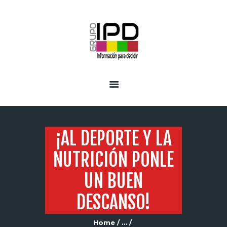
INICIO
SERVICIOS
¡AL DEPORTE Y LA
NUTRICIÓN PONLE
UN BUEN
DESCANSO!
Home
...