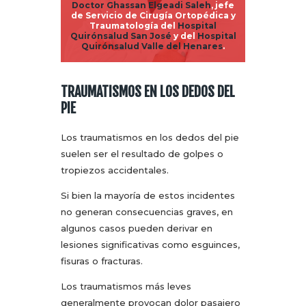
Doctor Ghassan Elgeadi Saleh
, jefe
de Servicio de
Cirugía Ortopédica y
Traumatología
del
Hospital
Quirónsalud San José
y del
Hospital
Quirónsalud Valle del Henares
.
TRAUMATISMOS EN LOS DEDOS DEL
PIE
Los traumatismos en los dedos del pie
suelen ser el resultado de golpes o
tropiezos accidentales.
Si bien la mayoría de estos incidentes
no generan consecuencias graves, en
algunos casos pueden derivar en
lesiones significativas como esguinces,
fisuras o fracturas.
Los traumatismos más leves
generalmente provocan dolor pasajero