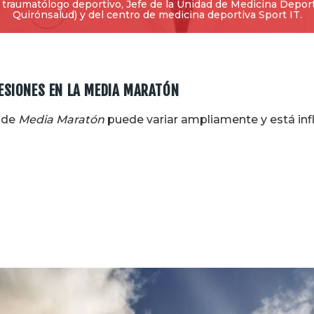
, traumatólogo deportivo, Jefe de la Unidad de Medicina Deport
Quirónsalud) y del centro de medicina deportiva Sport IT.
LESIONES EN LA MEDIA MARATÓN
s de
Media Maratón
puede variar ampliamente y está infl