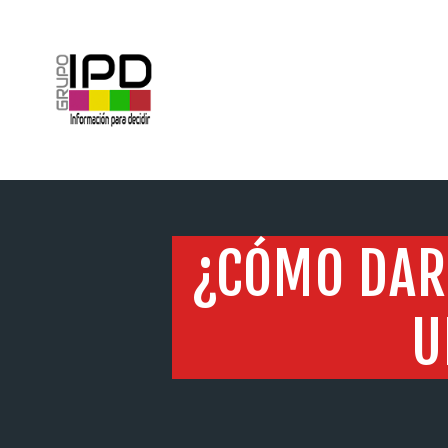
INICIO
¿CÓMO DAR 
U