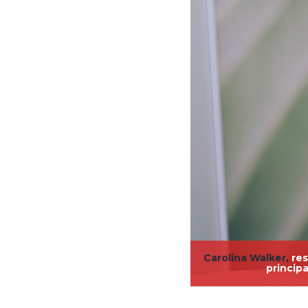
Carolina
Walker,
res
principa