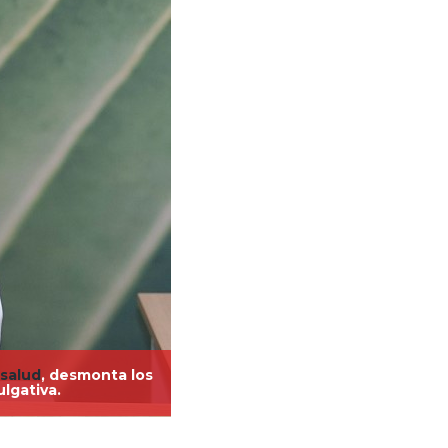
salud
, desmonta los
ulgativa.