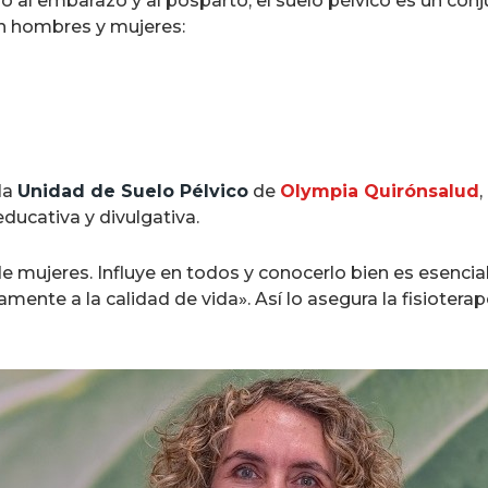
 al embarazo y al posparto, el suelo pélvico es un con
en hombres y mujeres:
la
Unidad de Suelo Pélvico
de
Olympia Quirónsalud
ducativa y divulgativa.
e mujeres. Influye en todos y conocerlo bien es esencial
ente a la calidad de vida». Así lo asegura la fisiotera