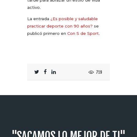
tarde para abrazar un estilo de vida
activo.
La entrada
¿Es posible y saludable
practicar deporte con 90 años?
se
publicó primero en
Con S de Sport
.
719
"SACAMOS LO MEJOR DE TI"