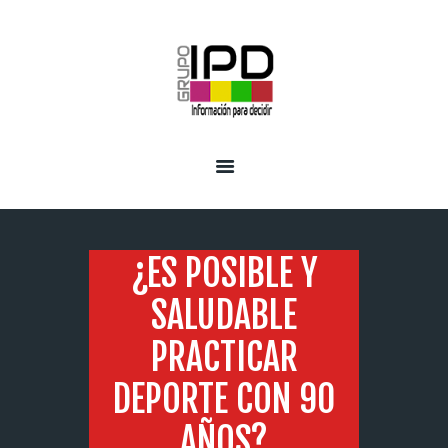
INICIO
SERVICIOS
¿ES POSIBLE Y
SALUDABLE
PRACTICAR
DEPORTE CON 90
AÑOS?