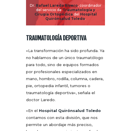
Dr.
Rafael Laredo Rivero
, coordinador
del servicio de
Traumatología y
Cirugía Ortopédica
del
Hospital
Quirónsalud Toledo
.
TRAUMATOLOGÍA DEPORTIVA
«La transformación ha sido profunda. Ya
no hablamos de un único traumatólogo
para todo, sino de equipos formados
por profesionales especializados en
mano, hombro, rodilla, columna, cadera,
pie, ortopedia infantil, tumores o
traumatología deportiva», señala el
doctor Laredo.
«En el
Hospital Quirónsalud Toledo
contamos con esta división, que nos
permite un abordaje más preciso,