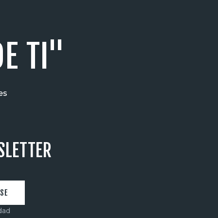
E TI"
es
SLETTER
idad