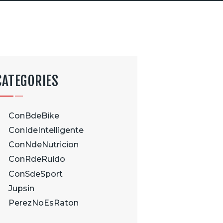
CATEGORIES
ConBdeBike
ConIdeIntelligente
ConNdeNutricion
ConRdeRuido
ConSdeSport
Jupsin
PerezNoEsRaton