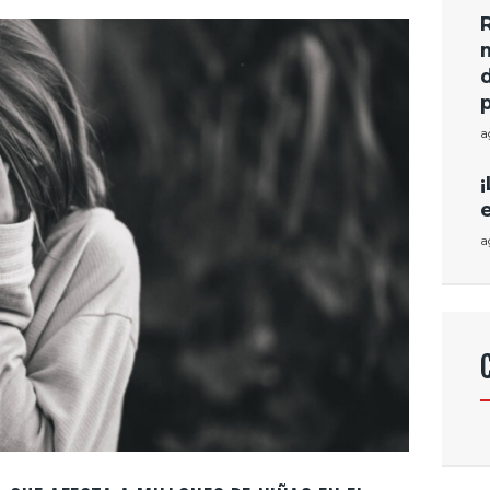
a
¡
a