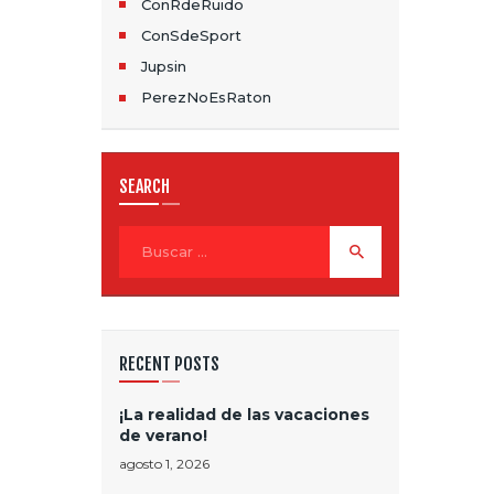
N
ConRdeRuido
D
ConSdeSport
Jupsin
E
PerezNoEsRaton
E
N
SEARCH
T
Buscar:
R
A
D
RECENT POSTS
A
S
¡La realidad de las vacaciones
de verano!
agosto 1, 2026