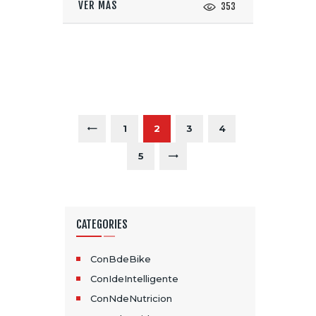
VER MÁS
353
P
A
G
PAGE
1
<
PAGE
2
PAGE
3
PAGE
4
I
PAGE
5
>
N
A
CATEGORIES
C
I
ConBdeBike
ConIdeIntelligente
Ó
ConNdeNutricion