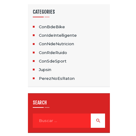
CATEGORIES
ConBdeBike
ConIdeIntelligente
ConNdeNutricion
ConRdeRuido
ConSdeSport
Jupsin
PerezNoEsRaton
SEARCH
Buscar: