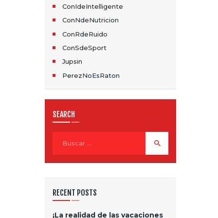
ConIdeIntelligente
ConNdeNutricion
ConRdeRuido
ConSdeSport
Jupsin
PerezNoEsRaton
SEARCH
Buscar:
RECENT POSTS
¡La realidad de las vacaciones