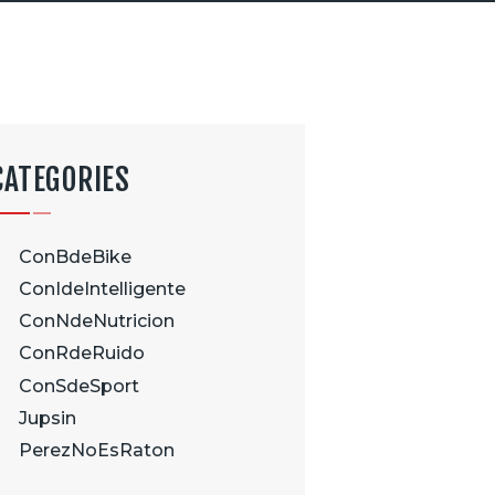
CATEGORIES
ConBdeBike
ConIdeIntelligente
ConNdeNutricion
ConRdeRuido
ConSdeSport
Jupsin
PerezNoEsRaton