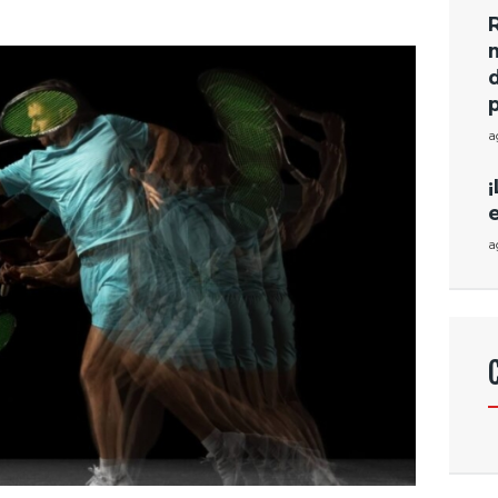
a
¡
a